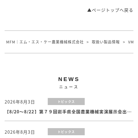
▲ページトップへ戻る
MFM｜エム・エス・ケー農業機械株式会社
>
取扱い製品情報
>
VMT
NEWS
ニュース
2026年8月3日
トピックス
【8/20～8/22】第７９回岩手県全国農業機械実演展示会出展のお知らせ
2026年8月3日
トピックス