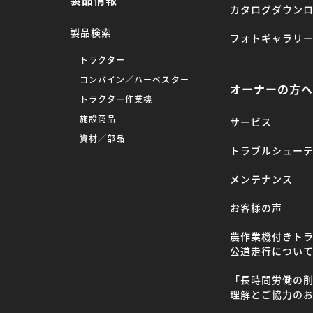
カタログダウン
製品検索
フォトギャラリ
トラクター
コンバイン／ハーベスター
オーナーの方
トラクター作業機
施設商品
サービス
資材／部品
トラブルシュー
メンテナンス
お客様の声
農作業機付きト
公道走行につい
「長時間労働の
理解とご協力の