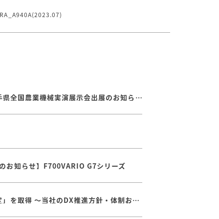
_A940A(2023.07)
【8/20～8/22】第７９回岩手県全国農業機械実演展示会出展のお知らせ
知らせ】F700VARIO G7シリーズ
経済産業省が定める「DX認定」を取得 ～当社のDX推進方針・体制および取り組みが認められました