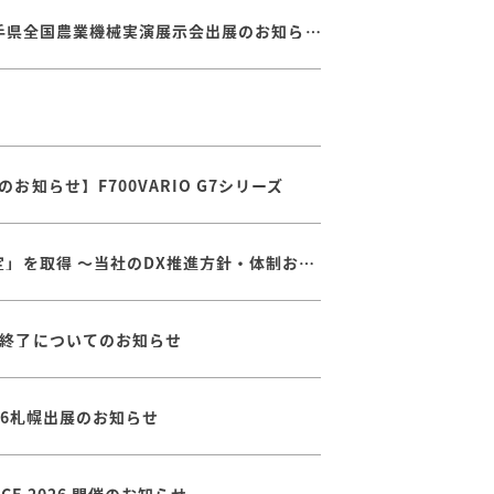
【8/20～8/22】第７９回岩手県全国農業機械実演展示会出展のお知らせ
知らせ】F700VARIO G7シリーズ
経済産業省が定める「DX認定」を取得 ～当社のDX推進方針・体制および取り組みが認められました
終了についてのお知らせ
026札幌出展のお知らせ
ENCE 2026 開催のお知らせ