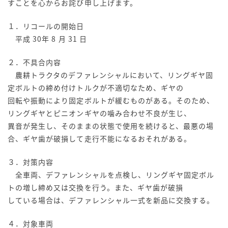
すことを心からお詫び申し上げます。
１．リコールの開始日
平成 30年 8 月 31 日
２．不具合内容
農耕トラクタのデファレンシャルにおいて、リングギヤ固
定ボルトの締め付けトルクが不適切なため、ギヤの
回転や振動により固定ボルトが緩むものがある。そのため、
リングギヤとピニオンギヤの噛み合わせ不良が生じ、
異音が発生し、そのままの状態で使用を続けると、最悪の場
合、ギヤ歯が破損して走行不能になるおそれがある。
３．対策内容
全車両、デファレンシャルを点検し、リングギヤ固定ボル
トの増し締め又は交換を行う。また、ギヤ歯が破損
している場合は、デファレンシャル一式を新品に交換する。
４．対象車両