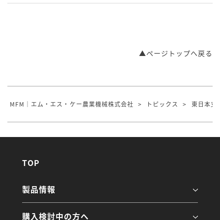
▲ページトップへ戻る
MFM｜エム・エス・ケー農業機械株式会社
>
トピックス
>
東日本支
TOP
製品情報
購入検討中の方へ