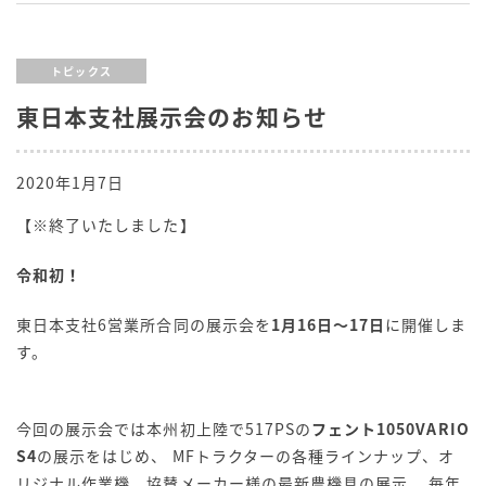
トピックス
東日本支社展示会のお知らせ
2020年1月7日
【※終了いたしました】
令和初！
東日本支社6営業所合同の展示会を
1月16日～17日
に開催しま
す。
今回の展示会では本州初上陸で517PSの
フェント1050VARIO
S4
の展示をはじめ、 MFトラクターの各種ラインナップ、オ
リジナル作業機、協賛メーカー様の最新農機具の展示、 毎年