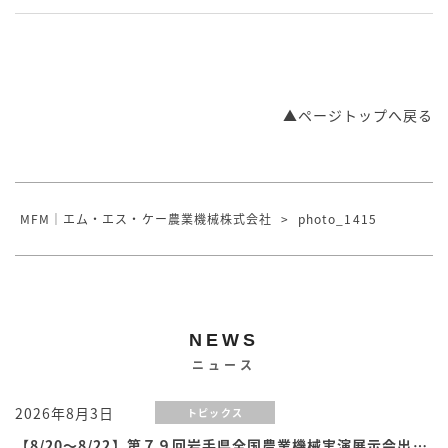
▲ページトップへ戻る
MFM｜エム・エス・ケー農業機械株式会社
>
photo_1415
NEWS
ニュース
2026年8月3日
トピックス
【8/20～8/22】第７９回岩手県全国農業機械実演展示会出展のお知らせ