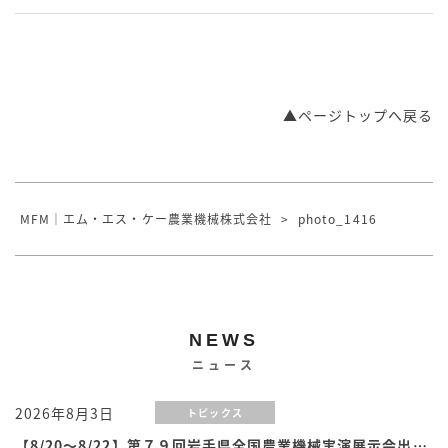
▲ページトップへ戻る
MFM｜エム・エス・ケー農業機械株式会社
>
photo_1416
NEWS
ニュース
2026年8月3日
トピックス
【8/20～8/22】第７９回岩手県全国農業機械実演展示会出展のお知らせ