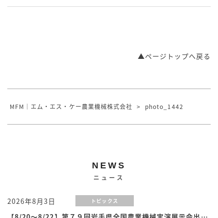
▲ページトップへ戻る
MFM｜エム・エス・ケー農業機械株式会社
>
photo_1442
NEWS
ニュース
2026年8月3日
トピックス
【8/20～8/22】第７９回岩手県全国農業機械実演展示会出展のお知らせ