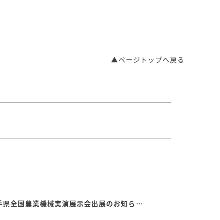
▲ページトップへ戻る
【8/20～8/22】第７９回岩手県全国農業機械実演展示会出展のお知らせ