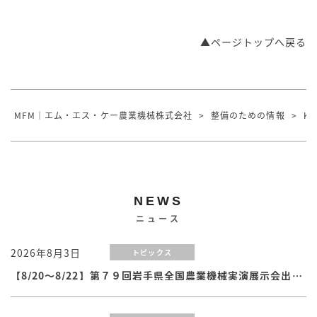
▲ページトップへ戻る
MFM｜エム・エス・ケー農業機械株式会社
>
整備のための情報
>
KO
NEWS
ニュース
2026年8月3日
トピックス
【8/20～8/22】第７９回岩手県全国農業機械実演展示会出展のお知らせ