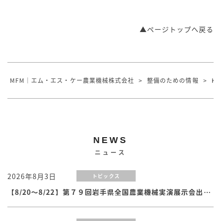
▲ページトップへ戻る
MFM｜エム・エス・ケー農業機械株式会社
>
整備のための情報
>
KO
NEWS
ニュース
2026年8月3日
トピックス
【8/20～8/22】第７９回岩手県全国農業機械実演展示会出展のお知らせ