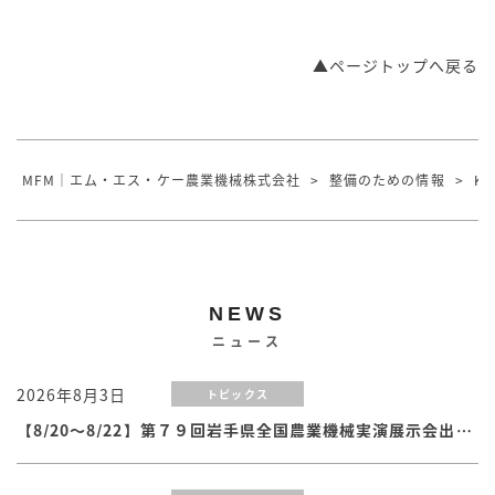
▲ページトップへ戻る
MFM｜エム・エス・ケー農業機械株式会社
>
整備のための情報
>
KO
NEWS
ニュース
2026年8月3日
トピックス
【8/20～8/22】第７９回岩手県全国農業機械実演展示会出展のお知らせ