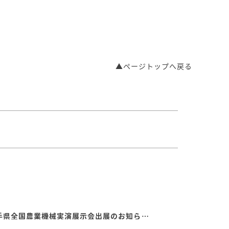
▲ページトップへ戻る
【8/20～8/22】第７９回岩手県全国農業機械実演展示会出展のお知らせ