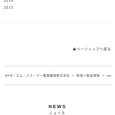
2016
2015
▲ページトップへ戻る
MFM｜エム・エス・ケー農業機械株式会社
>
取扱い製品情報
>
mecm
NEWS
ニュース