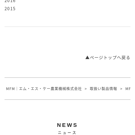
2016
2015
▲ページトップへ戻る
MFM｜エム・エス・ケー農業機械株式会社
>
取扱い製品情報
>
MF45
NEWS
ニュース