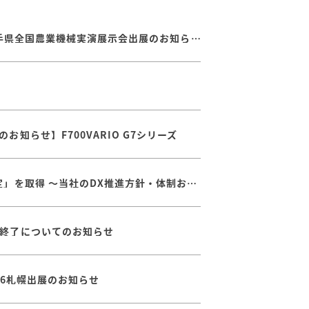
【8/20～8/22】第７９回岩手県全国農業機械実演展示会出展のお知らせ
知らせ】F700VARIO G7シリーズ
経済産業省が定める「DX認定」を取得 ～当社のDX推進方針・体制および取り組みが認められました
終了についてのお知らせ
026札幌出展のお知らせ