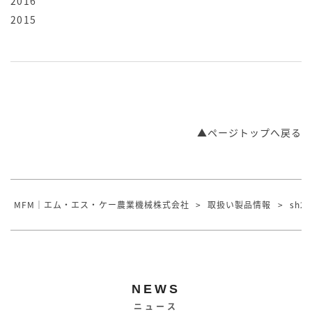
2016
2015
▲ページトップへ戻る
MFM｜エム・エス・ケー農業機械株式会社
>
取扱い製品情報
>
sh20
NEWS
ニュース