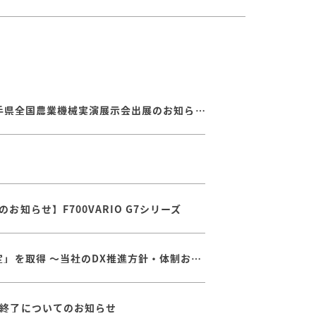
【8/20～8/22】第７９回岩手県全国農業機械実演展示会出展のお知らせ
知らせ】F700VARIO G7シリーズ
経済産業省が定める「DX認定」を取得 ～当社のDX推進方針・体制および取り組みが認められました
終了についてのお知らせ